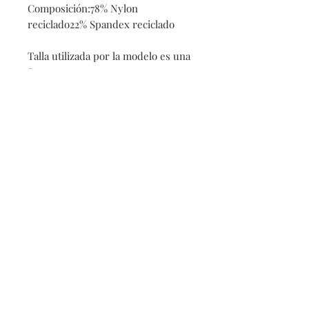
Composición:78% Nylon
reciclado22% Spandex reciclado
Talla utilizada por la modelo es una
S
Do Not Sell My Personal Information
Abonniere jetzt
Cookie-Richtlinie
Kontakt
Zahlungsarten