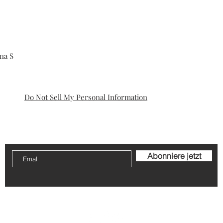
una S
Do Not Sell My Personal Information
e-Richtlinie
Rechtliche Warnung
Rückgaben und
Abonniere jetzt