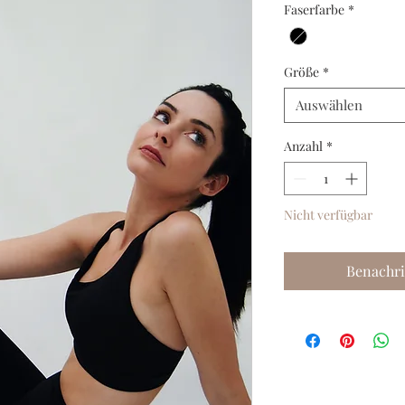
Faserfarbe
*
Größe
*
Auswählen
Anzahl
*
Nicht verfügbar
Benachri